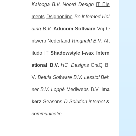
Kalooga B.V.
Noord Design
IT Ele
ments
Dsignonline
Be Informed Hol
ding B.V.
Aducom Software
Vrij O
ntwerp Nederland
Ringnald B.V.
Alt
itudo IT
Shadowstyle
I-wax Intern
ational B.V.
HC Designs
OraQ B.
V.
Betula Software B.V.
Lesstof Beh
eer B.V.
Loppé
Mediwebs B.V.
Ima
kerz
Seasons
D-Solution internet &
communicatie