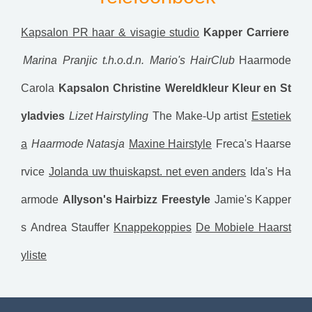
Kapsalon PR haar & visagie studio
Kapper Carriere
Marina Pranjic t.h.o.d.n. Mario's HairClub
Haarmode
Carola
Kapsalon Christine
Wereldkleur Kleur en St
yladvies
Lizet Hairstyling
The Make-Up artist
Estetiek
a
Haarmode Natasja
Maxine Hairstyle
Freca's Haarse
rvice
Jolanda uw thuiskapst. net even anders
Ida's Ha
armode
Allyson's Hairbizz
Freestyle
Jamie's Kapper
s
Andrea Stauffer
Knappekoppies
De Mobiele Haarst
yliste