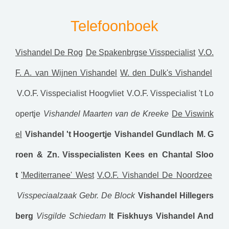
Telefoonboek
Vishandel De Rog
De Spakenbrgse Visspecialist
V.O.
F. A. van Wijnen Vishandel
W. den Dulk's Vishandel
V.O.F. Visspecialist Hoogvliet
V.O.F. Visspecialist 't Lo
opertje
Vishandel Maarten van de Kreeke
De Viswink
el
Vishandel 't Hoogertje
Vishandel Gundlach
M. G
roen & Zn.
Visspecialisten Kees en Chantal Sloo
t
'Mediterranee' West
V.O.F. Vishandel De Noordzee
Visspeciaalzaak Gebr. De Block
Vishandel Hillegers
berg
Visgilde Schiedam
It Fiskhuys
Vishandel And