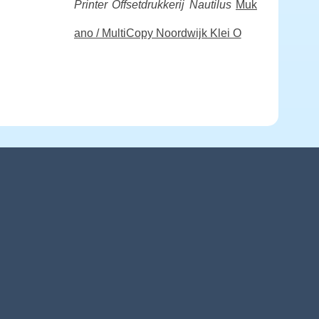
Printer
Offsetdrukkerij Nautilus
Muk
ano / MultiCopy Noordwijk Klei O