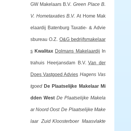
GW Makelaars B.V.
Green Place B.
V.
Hometaxaties B.V.
At Home Mak
elaardij
Batenburg Taxatie- & Advie
sbureau O.Z.
O&G bedrijfsmakelaar
s
Kwalitax
Dolmans Makelaardij
In
trahuis Heerjansdam B.V.
Van der
Does Vastgoed Advies
Hagens Vas
tgoed
De Plaatselijke Makelaar Mi
dden West
De Plaatselijke Makela
ar Noord Oost
De Plaatselijke Make
laar Zuid
Kloosterboer Maasvlakte