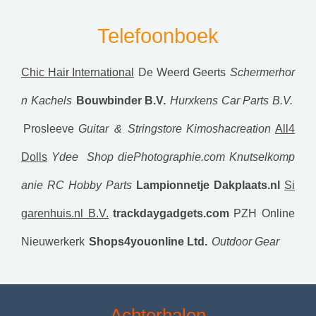
Telefoonboek
Chic Hair International
De Weerd Geerts
Schermerhor
n Kachels
Bouwbinder B.V.
Hurxkens Car Parts B.V.
Prosleeve
Guitar & Stringstore
Kimoshacreation
All4
Dolls
Ydee Shop
diePhotographie.com
Knutselkomp
anie
RC Hobby Parts
Lampionnetje
Dakplaats.nl
Si
garenhuis.nl B.V.
trackdaygadgets.com
PZH Online
Nieuwerkerk
Shops4youonline Ltd.
Outdoor Gear
Achterhalen