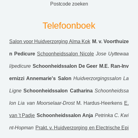
postcode zoeken
Telefoonboek
Salon voor Huidverzorging Alma Kok
M. v. Voorthuize
n Pedicure
Schoonheidssalon Nicole
Jose Uyttewaa
l/pedicure
Schoonheidssalon De Geer
M.E. Ran-Inv
ernizzi
Annemarie's Salon
Huidverzorgingssalon La
Ligne
Schoonheidssalon Catharina
Schoonheidssa
lon Lia van Moorselaar-Drost
M. Hardus-Heerkens
E.
van 't Padje
Schoonheidssalon Anja
Petrinka C. Kwi
nt-Hopman
Prakt. v. Huidverzorging en Electrische Epi