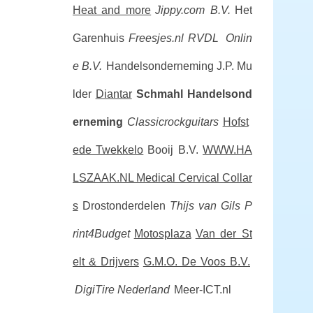
Heat and more
Jippy.com B.V.
Het
Garenhuis
Freesjes.nl
RVDL Onlin
e B.V.
Handelsonderneming J.P. Mu
lder
Diantar
Schmahl Handelsond
erneming
Classicrockguitars
Hofst
ede Twekkelo
Booij B.V.
WWW.HA
LSZAAK.NL Medical Cervical Collar
s
Drostonderdelen
Thijs van Gils
P
rint4Budget
Motosplaza
Van der St
elt & Drijvers
G.M.O. De Voos B.V.
DigiTire Nederland
Meer-ICT.nl