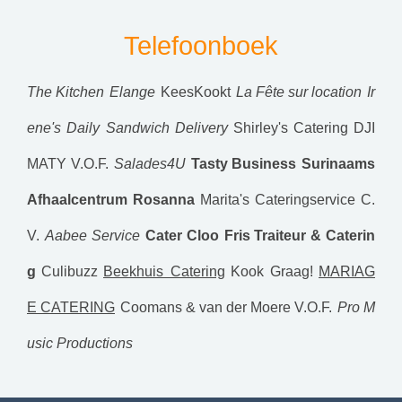
Telefoonboek
The Kitchen
Elange
KeesKookt
La Fête sur location
Ir
ene's Daily Sandwich Delivery
Shirley's Catering
DJI
MATY V.O.F.
Salades4U
Tasty Business
Surinaams
Afhaalcentrum Rosanna
Marita's Cateringservice C.
V.
Aabee Service
Cater Cloo
Fris Traiteur & Caterin
g
Culibuzz
Beekhuis Catering
Kook Graag!
MARIAG
E CATERING
Coomans & van der Moere V.O.F.
Pro M
usic Productions