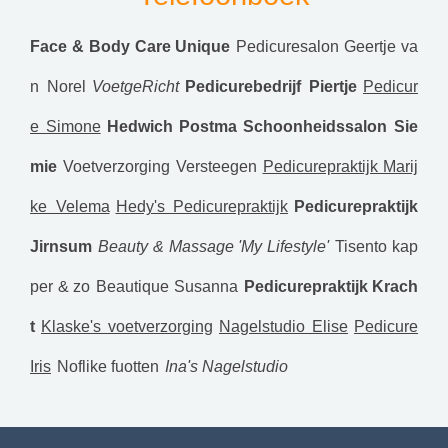
Face & Body Care Unique
Pedicuresalon Geertje va
n Norel
VoetgeRicht
Pedicurebedrijf Piertje
Pedicur
e Simone
Hedwich Postma
Schoonheidssalon Sie
mie
Voetverzorging Versteegen
Pedicurepraktijk Marij
ke Velema
Hedy's Pedicurepraktijk
Pedicurepraktijk
Jirnsum
Beauty & Massage 'My Lifestyle'
Tisento kap
per & zo
Beautique Susanna
Pedicurepraktijk Krach
t
Klaske's voetverzorging
Nagelstudio Elise
Pedicure
Iris
Noflike fuotten
Ina's Nagelstudio