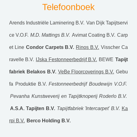
Telefoonboek
Arends Industriële Laminering B.V.
Van Dijk Tapijtservi
ce V.O.F.
M.D. Mattings B.V.
Avimat Coating B.V.
Carp
et Line
Condor Carpets B.V.
Rinos B.V.
Visscher Ca
ravelle B.V.
IJska Festonneerbedrijf B.V.
BEWE
Tapijt
fabriek Belakos B.V.
VeBe Floorcoverings B.V.
Gebu
fa Produktie B.V.
Festonneerbedrijf Boudewijn V.O.F.
Pevanha
Kunstweverij en Tapijtknoperij Roderlo B.V.
A.S.A. Tapijten B.V.
Tapijtfabriek 'Intercarpet' B.V.
Ka
rpi B.V.
Berco Holding B.V.