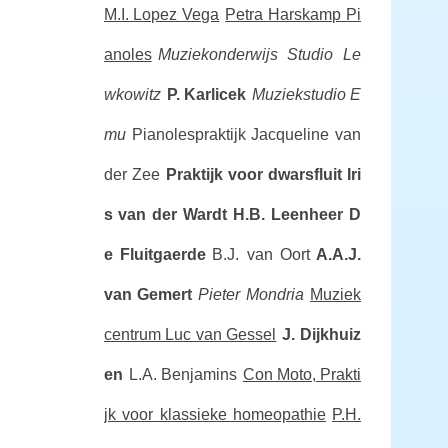
M.I. Lopez Vega
Petra Harskamp Pi
anoles
Muziekonderwijs Studio Le
wkowitz
P. Karlicek
Muziekstudio E
mu
Pianolespraktijk Jacqueline van
der Zee
Praktijk voor dwarsfluit Iri
s van der Wardt
H.B. Leenheer
D
e Fluitgaerde
B.J. van Oort
A.A.J.
van Gemert
Pieter Mondria
Muziek
centrum Luc van Gessel
J. Dijkhuiz
en
L.A. Benjamins
Con Moto, Prakti
jk voor klassieke homeopathie
P.H.