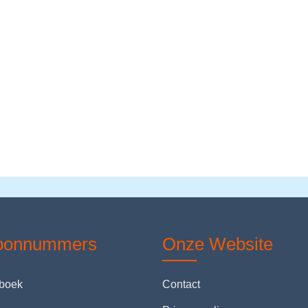
foonnummers
Onze Website
nboek
Contact