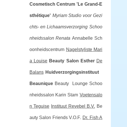
Cosmetisch Centrum 'Le Grand-E
sthétique'
Myriam Studio voor Gezi
chts- en Lichaamsverzorging
Schoo
nheidssalon Renata
Annabelle Sch
oonheidscentrum
Nagelstyliste Mari
a Louise
Beauty Salon Esther
De
Balans
Huidverzorgingsinstituut
Beaunique
Beauty Lounge
Schoo
nheidssalon Karin Stam
Voetensalo
n Teguise
Instituut Revebel B.V.
Be
auty Salon Friends V.O.F.
Dr. Fish A