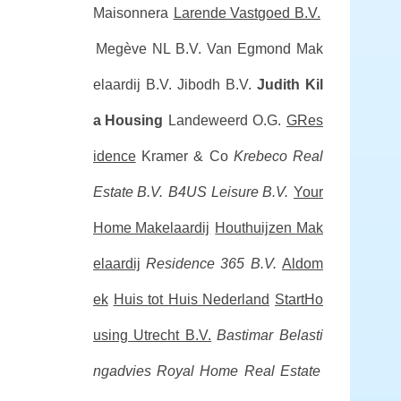
Maisonnera
Larende Vastgoed B.V.
Megève NL B.V.
Van Egmond Mak
elaardij B.V.
Jibodh B.V.
Judith Kil
a Housing
Landeweerd O.G.
GRes
idence
Kramer & Co
Krebeco Real
Estate B.V.
B4US Leisure B.V.
Your
Home Makelaardij
Houthuijzen Mak
elaardij
Residence 365 B.V.
Aldom
ek
Huis tot Huis Nederland
StartHo
using Utrecht B.V.
Bastimar Belasti
ngadvies
Royal Home Real Estate