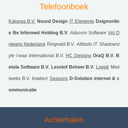
Telefoonboek
Kalooga B.V.
Noord Design
IT Elements
Dsignonlin
e
Be Informed Holding B.V.
Aducom Software
Vrij O
ntwerp Nederland
Ringnald B.V.
Altitudo IT
Shadowst
yle
I-wax International B.V.
HC Designs
OraQ B.V.
B
etula Software B.V.
Lesstof Beheer B.V.
Loppé
Med
iwebs B.V.
Imakerz
Seasons
D-Solution internet & c
ommunicatie
Achterhalen