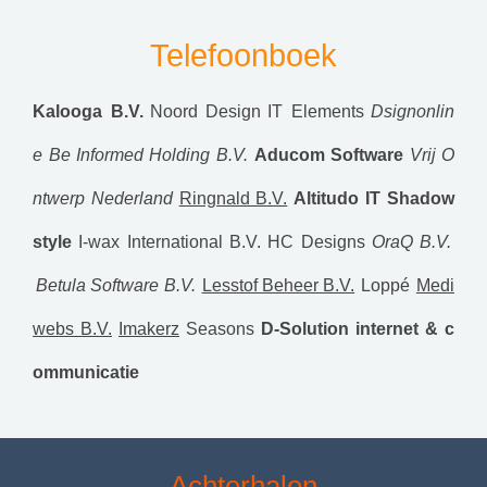
Telefoonboek
Kalooga B.V.
Noord Design
IT Elements
Dsignonlin
e
Be Informed Holding B.V.
Aducom Software
Vrij O
ntwerp Nederland
Ringnald B.V.
Altitudo IT
Shadow
style
I-wax International B.V.
HC Designs
OraQ B.V.
Betula Software B.V.
Lesstof Beheer B.V.
Loppé
Medi
webs B.V.
Imakerz
Seasons
D-Solution internet & c
ommunicatie
Achterhalen