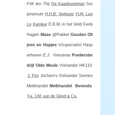
P.M. ten Thij
De Kaaskoopman
Sur
prisenuts
H.H.B. Verkoop
YUK Lun
Lo
Kamkar
E.R.M. in het Veld
Ferdi
Hagen
Maas
@Pakket
Gouden Oli
jven en Hapjes
Visspecialist Hasp
erhoven
E.J. Vriesema
Poeliersbe
drijf Olde Meule
Vishandel HK110
J. Fijn
Jochem's Vishandel
Siemes
Melkhandel
Melkhandel Berends
Fa. J.M. van de Glind & Co.