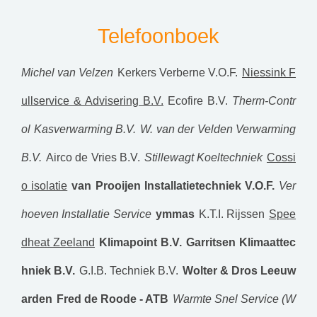
Telefoonboek
Michel van Velzen
Kerkers Verberne V.O.F.
Niessink F
ullservice & Advisering B.V.
Ecofire B.V.
Therm-Contr
ol Kasverwarming B.V.
W. van der Velden Verwarming
B.V.
Airco de Vries B.V.
Stillewagt Koeltechniek
Cossi
o isolatie
van Prooijen Installatietechniek V.O.F.
Ver
hoeven Installatie Service
ymmas
K.T.I. Rijssen
Spee
dheat Zeeland
Klimapoint B.V.
Garritsen Klimaattec
hniek B.V.
G.I.B. Techniek B.V.
Wolter & Dros Leeuw
arden
Fred de Roode - ATB
Warmte Snel Service (W