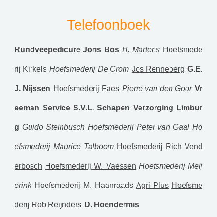
Telefoonboek
Rundveepedicure Joris Bos
H. Martens
Hoefsmede
rij Kirkels
Hoefsmederij De Crom
Jos Renneberg
G.E.
J. Nijssen
Hoefsmederij Faes
Pierre van den Goor
Vr
eeman Service
S.V.L. Schapen Verzorging Limbur
g
Guido Steinbusch Hoefsmederij
Peter van Gaal
Ho
efsmederij Maurice Talboom
Hoefsmederij Rich Vend
erbosch
Hoefsmederij W. Vaessen
Hoefsmederij Meij
erink
Hoefsmederij M. Haanraads
Agri Plus
Hoefsme
derij Rob Reijnders
D. Hoendermis