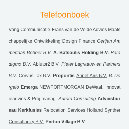
Telefoonboek
Vang Communicatie
Frans van de Velde Advies Maats
chappelijke Ontwikkeling
Dosign Finance
Gertjan Am
merlaan Beheer B.V.
A. Batsoulis Holding B.V.
Para
digmo B.V.
Ablutor2 B.V.
Pieter Lagraauw en Partners
B.V.
Corvus Tax B.V.
Propontis
Annet Aris B.V.
B. Do
rgelo
Emerga
NEWPORTMORGAN
DeWaal, innovat
ieadvies & Proj.manag.
Aurora Consulting
Adviesbur
eau Kerkfusies
Relocation Services Holland
Synther
Consultancy B.V.
Perton Village B.V.