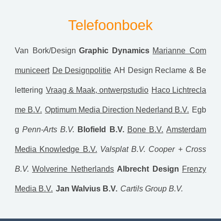
Telefoonboek
Van Bork/Design
Graphic Dynamics
Marianne Com
municeert
De Designpolitie
AH Design Reclame & Be
lettering
Vraag & Maak, ontwerpstudio
Haco Lichtrecla
me B.V.
Optimum Media Direction Nederland B.V.
Egb
g
Penn-Arts B.V.
Blofield B.V.
Bone B.V.
Amsterdam
Media Knowledge B.V.
Valsplat B.V.
Cooper + Cross
B.V.
Wolverine Netherlands
Albrecht Design
Frenzy
Media B.V.
Jan Walvius B.V.
Cartils Group B.V.