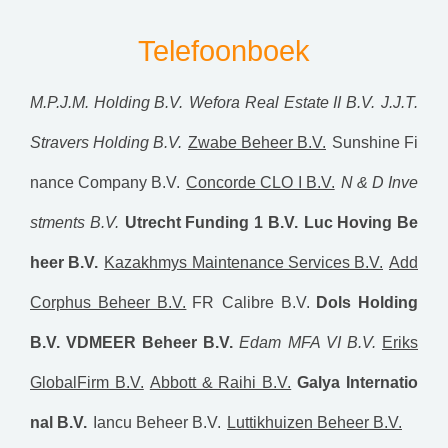
Telefoonboek
M.P.J.M. Holding B.V.
Wefora Real Estate II B.V.
J.J.T.
Stravers Holding B.V.
Zwabe Beheer B.V.
Sunshine Fi
nance Company B.V.
Concorde CLO I B.V.
N & D Inve
stments B.V.
Utrecht Funding 1 B.V.
Luc Hoving Be
heer B.V.
Kazakhmys Maintenance Services B.V.
Add
Corphus Beheer B.V.
FR Calibre B.V.
Dols Holding
B.V.
VDMEER Beheer B.V.
Edam MFA VI B.V.
Eriks
GlobalFirm B.V.
Abbott & Raihi B.V.
Galya Internatio
nal B.V.
Iancu Beheer B.V.
Luttikhuizen Beheer B.V.