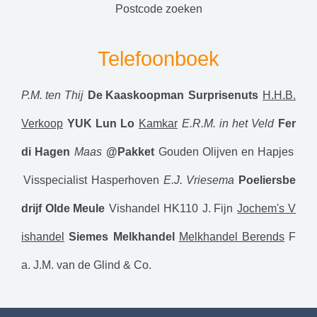
postcode zoeken
Telefoonboek
P.M. ten Thij
De Kaaskoopman
Surprisenuts
H.H.B.
Verkoop
YUK Lun Lo
Kamkar
E.R.M. in het Veld
Fer
di Hagen
Maas
@Pakket
Gouden Olijven en Hapjes
Visspecialist Hasperhoven
E.J. Vriesema
Poeliersbe
drijf Olde Meule
Vishandel HK110
J. Fijn
Jochem's V
ishandel
Siemes Melkhandel
Melkhandel Berends
F
a. J.M. van de Glind & Co.