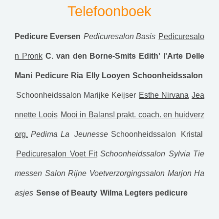
Telefoonboek
Pedicure Eversen
Pedicuresalon Basis
Pedicuresalo
n Pronk
C. van den Borne-Smits
Edith' l'Arte Delle
Mani
Pedicure Ria
Elly Looyen Schoonheidssalon
Schoonheidssalon Marijke Keijser
Esthe Nirvana
Jea
nnette Loois
Mooi in Balans! prakt. coach. en huidverz
org.
Pedima
La Jeunesse
Schoonheidssalon Kristal
Pedicuresalon Voet Fit
Schoonheidssalon Sylvia Tie
messen
Salon Rijne
Voetverzorgingssalon Marjon Ha
asjes
Sense of Beauty
Wilma Legters pedicure