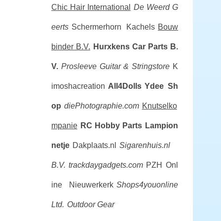
Chic Hair International
De Weerd G
eerts
Schermerhorn Kachels
Bouw
binder B.V.
Hurxkens Car Parts B.
V.
Prosleeve
Guitar & Stringstore
K
imoshacreation
All4Dolls
Ydee Sh
op
diePhotographie.com
Knutselko
mpanie
RC Hobby Parts
Lampion
netje
Dakplaats.nl
Sigarenhuis.nl
B.V.
trackdaygadgets.com
PZH Onl
ine Nieuwerkerk
Shops4youonline
Ltd.
Outdoor Gear