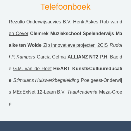
Telefoonboek
Rezulto Onderwijsadvies B.V.
Henk Askes
Rob van d
en Oever
Clemrek
Muziekschool Spelenderwijs
Ma
aike ten Wolde
Zip innovatieve projecten
2CIS
Rudol
f P. Kampers
Garcia Celma
ALLIANZ NT2
P.H. Baeld
e
G.M. van de Hoef
H&ART Kunst&Cultuureducati
e
Stimulans Huiswerkbegeleiding
Poelgeest-Onderwij
s
MEdExNet
12-Learn B.V.
TaalAcademia
Meza-Groe
p