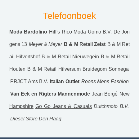
Telefoonboek
Moda Bardolino
Hill's
Rico Moda Uomo B.V.
De Jon
gens 13
Meyer & Meyer
B & M Retail Zeist
B & M Ret
ail Hilvertshof
B & M Retail Nieuwegein
B & M Retail
Houten
B & M Retail Hilversum
Bruidegom Sonnega
PRJCT Ams B.V.
Italian Outlet
Roons Mens Fashion
Van Eck en Rigters Mannenmode
Jean Bergé
New
Hampshire
Go Go Jeans & Casuals
Dutchmoto B.V.
Diesel Store Den Haag