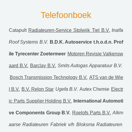
Telefoonboek
Catapult
Radiateuren-Service Stolwijk Tiel B.V.
Inalfa
Roof Systems B.V.
B.D.K. Autoservice t.h.o.d.n. Prof
ile Tyrecenter Zoetermeer
Motoren Revisie Valkensw
aard B.V.
Barclay B.V.
Smits Autogas Apparatuur B.V.
Bosch Transmission Technology B.V.
ATS van de Wie
l B.V.
B.V. Relon Star
Ugefa B.V.
Autex Chemie
Electr
ic Parts Supplier Holding B.V.
International Automoti
ve Components Group B.V.
Roelofs Parts B.V.
Alkm
aarse Radiateuren Fabriek v/h Bloksma Radiateuren