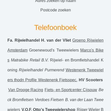
adres zoeken op naam
postcode zoeken
Telefoonboek
Fa. Rijwielhandel H. van der Vliet
Groeno Rijwielen
Amsterdam
Groenewoud's Tweewielers
Marco's Bike
s
Matrabike Retail B.V.
Rijwiel- en Bromfietshandel K
oning
Rijwielhandel Purmerend
Westenenk Tweewiel
ers thodn Profile Westenenk Fietsspec.
HV Scooters
Van Drooge Racing
Fiets- en Sportcenter Cijsouw
Be
ck Bromfietsen
Verdoes Fietsen
B. van der Laan Twee
wielers
V.O.F. Otto's Tweewielershop
Rijper Wieler B