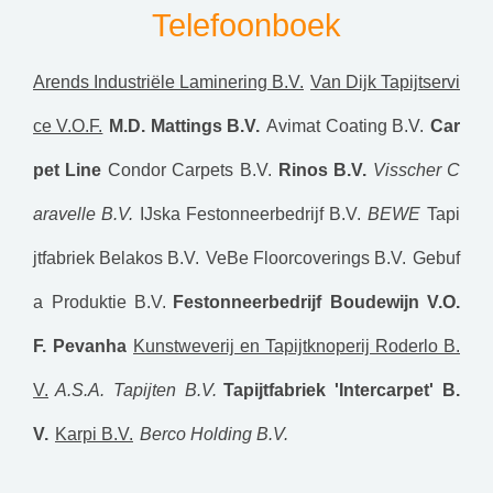
Telefoonboek
Arends Industriële Laminering B.V.
Van Dijk Tapijtservi
ce V.O.F.
M.D. Mattings B.V.
Avimat Coating B.V.
Car
pet Line
Condor Carpets B.V.
Rinos B.V.
Visscher C
aravelle B.V.
IJska Festonneerbedrijf B.V.
BEWE
Tapi
jtfabriek Belakos B.V.
VeBe Floorcoverings B.V.
Gebuf
a Produktie B.V.
Festonneerbedrijf Boudewijn V.O.
F.
Pevanha
Kunstweverij en Tapijtknoperij Roderlo B.
V.
A.S.A. Tapijten B.V.
Tapijtfabriek 'Intercarpet' B.
V.
Karpi B.V.
Berco Holding B.V.