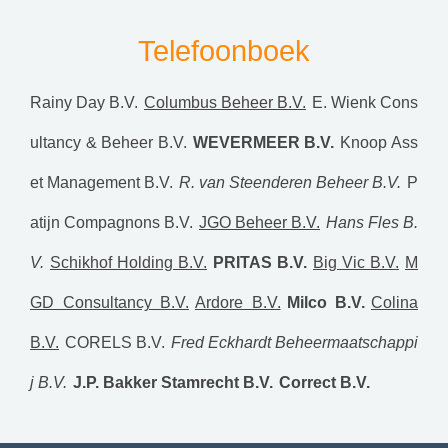
Telefoonboek
Rainy Day B.V.
Columbus Beheer B.V.
E. Wienk Cons
ultancy & Beheer B.V.
WEVERMEER B.V.
Knoop Ass
et Management B.V.
R. van Steenderen Beheer B.V.
P
atijn Compagnons B.V.
JGO Beheer B.V.
Hans Fles B.
V.
Schikhof Holding B.V.
PRITAS B.V.
Big Vic B.V.
M
GD Consultancy B.V.
Ardore B.V.
Milco B.V.
Colina
B.V.
CORELS B.V.
Fred Eckhardt Beheermaatschappi
j B.V.
J.P. Bakker Stamrecht B.V.
Correct B.V.