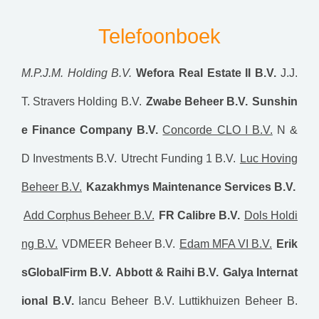
Telefoonboek
M.P.J.M. Holding B.V.
Wefora Real Estate II B.V.
J.J.
T. Stravers Holding B.V.
Zwabe Beheer B.V.
Sunshin
e Finance Company B.V.
Concorde CLO I B.V.
N &
D Investments B.V.
Utrecht Funding 1 B.V.
Luc Hoving
Beheer B.V.
Kazakhmys Maintenance Services B.V.
Add Corphus Beheer B.V.
FR Calibre B.V.
Dols Holdi
ng B.V.
VDMEER Beheer B.V.
Edam MFA VI B.V.
Erik
sGlobalFirm B.V.
Abbott & Raihi B.V.
Galya Internat
ional B.V.
Iancu Beheer B.V.
Luttikhuizen Beheer B.