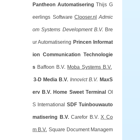
Pantheon Automatisering
Thijs G
eerlings Software
Clooser.nl
Admic
om Systems Development B.V.
Bre
ur Automatisering
Princen Informat
ion Communication Technologie
s
Baffoon B.V.
Moba Systems B.V.
3-D Media B.V.
Innovict B.V.
MaxS
erv B.V.
Home Sweet Terminal
OI
S International
SDF Tuinbouwauto
matisering B.V.
Carefor B.V.
X Co
m B.V.
Square Document Managem