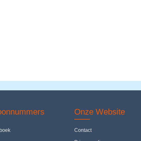
foonnummers
Onze Website
nboek
Contact