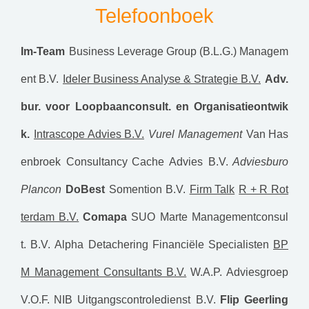
Telefoonboek
Im-Team
Business Leverage Group (B.L.G.) Managem
ent B.V.
Ideler Business Analyse & Strategie B.V.
Adv.
bur. voor Loopbaanconsult. en Organisatieontwik
k.
Intrascope Advies B.V.
Vurel Management
Van Has
enbroek Consultancy
Cache Advies B.V.
Adviesburo
Plancon
DoBest
Somention B.V.
Firm Talk
R + R Rot
terdam B.V.
Comapa
SUO Marte Managementconsul
t. B.V.
Alpha Detachering Financiële Specialisten
BP
M Management Consultants B.V.
W.A.P. Adviesgroep
V.O.F.
NIB Uitgangscontroledienst B.V.
Flip Geerling