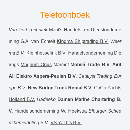
Telefoonboek
Van Dort Techniek
Maat's Handels- en Dienstonderne
ming
G.A. van Echtelt
Kingma Shiptrading B.V.
Weer
ma B.V.
Kleinhesselink B.V.
Handelsonderneming Die
rings
Magnum Opus
Marmet
Mobilé Trade B.V.
Air4
All
Elektro Aspers-Peulen B.V.
Catalyst Trading Eur
ope B.V.
New Bridge Truck Rental B.V.
CoCo Yachts
Holland B.V.
Hadeeko
Damen Marine Chartering B.
V.
Handelsonderneming W. Hoekstra
Elburger Schee
psbemiddeling B.V.
VS Yachts B.V.