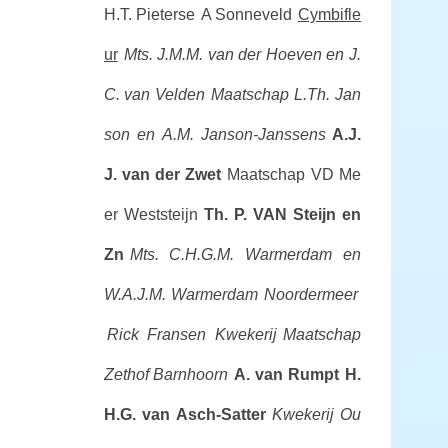
H.T. Pieterse
A Sonneveld
Cymbifle
ur
Mts. J.M.M. van der Hoeven en J.
C. van Velden
Maatschap L.Th. Jan
son en A.M. Janson-Janssens
A.J.
J. van der Zwet
Maatschap VD Me
er Weststeijn
Th. P. VAN Steijn en
Zn
Mts. C.H.G.M. Warmerdam en
W.A.J.M. Warmerdam Noordermeer
Rick Fransen Kwekerij
Maatschap
Zethof Barnhoorn
A. van Rumpt
H.
H.G. van Asch-Satter
Kwekerij Ou