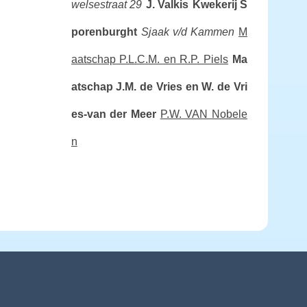
welsestraat 29
J. Valkis
Kwekerij S
porenburght
Sjaak v/d Kammen
M
aatschap P.L.C.M. en R.P. Piels
Ma
atschap J.M. de Vries en W. de Vri
es-van der Meer
P.W. VAN Nobele
n