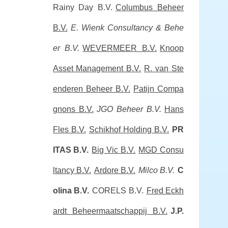
Rainy Day B.V.
Columbus Beheer
B.V.
E. Wienk Consultancy & Behe
er B.V.
WEVERMEER B.V.
Knoop
Asset Management B.V.
R. van Ste
enderen Beheer B.V.
Patijn Compa
gnons B.V.
JGO Beheer B.V.
Hans
Fles B.V.
Schikhof Holding B.V.
PR
ITAS B.V.
Big Vic B.V.
MGD Consu
ltancy B.V.
Ardore B.V.
Milco B.V.
C
olina B.V.
CORELS B.V.
Fred Eckh
ardt Beheermaatschappij B.V.
J.P.