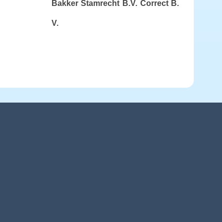
Bakker Stamrecht B.V.
Correct B.
V.