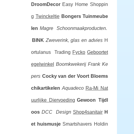
DroomDecor
Easy Home Shoppin
g
Twinckeltje
Bongers Tuinmeube
len
Magre Schoonmaakproducten.
BINK
Zweverink, glas en advies
H
ortulanus Trading
Fycko
Geboortet
egelwinkel
Boomkwekerij Frank Ke
pers
Cocky van der Voort Bloems
chikartikelen
Aquadeco
Ra-Mi Nat
uurlijke Diervoeding
Gewoon Tijdl
oos
DCC Design
Shop4sanitair
H
et huismusje
Smartshavers Holdin