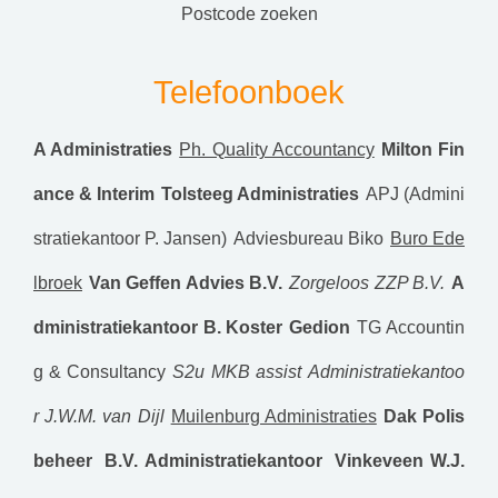
postcode zoeken
Telefoonboek
A Administraties
Ph. Quality Accountancy
Milton Fin
ance & Interim
Tolsteeg Administraties
APJ (Admini
stratiekantoor P. Jansen)
Adviesbureau Biko
Buro Ede
lbroek
Van Geffen Advies B.V.
Zorgeloos ZZP B.V.
A
dministratiekantoor B. Koster
Gedion
TG Accountin
g & Consultancy
S2u
MKB assist
Administratiekantoo
r J.W.M. van Dijl
Muilenburg Administraties
Dak Polis
beheer B.V.
Administratiekantoor Vinkeveen
W.J.