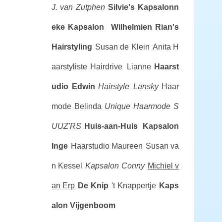
J. van Zutphen
Silvie's Kapsalonn
eke
Kapsalon Wilhelmien
Rian's
Hairstyling
Susan de Klein
Anita H
aarstyliste
Hairdrive Lianne
Haarst
udio Edwin
Hairstyle Lansky
Haar
mode Belinda
Unique Haarmode
S
UUZ'RS
Huis-aan-Huis Kapsalon
Inge
Haarstudio Maureen
Susan va
n Kessel
Kapsalon Conny
Michiel v
an Erp
De Knip
't Knappertje
Kaps
alon Vijgenboom