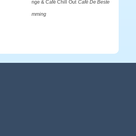
nge & Café Chill Out
Café De Beste
mming