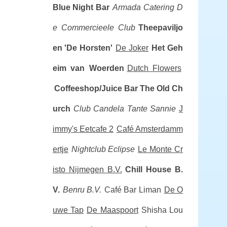
Blue Night Bar
Armada Catering D
e Commercieele Club
Theepaviljo
en 'De Horsten'
De Joker
Het Geh
eim van Woerden
Dutch Flowers
Coffeeshop/Juice Bar The Old Ch
urch
Club Candela
Tante Sannie
J
immy's Eetcafe 2
Café Amsterdamm
ertje
Nightclub Eclipse
Le Monte Cr
isto Nijmegen B.V.
Chill House B.
V.
Benru B.V.
Café Bar Liman
De O
uwe Tap
De Maaspoort
Shisha Lou