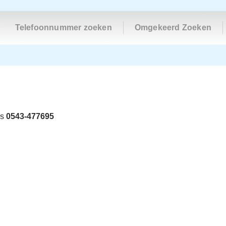
Telefoonnummer zoeken
Omgekeerd Zoeken
is
0543-477695