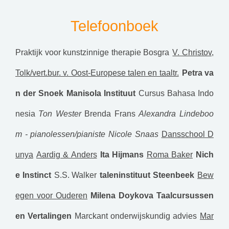
Telefoonboek
Praktijk voor kunstzinnige therapie Bosgra
V. Christov,
Tolk/vert.bur. v. Oost-Europese talen en taaltr.
Petra va
n der Snoek
Manisola Instituut
Cursus Bahasa Indo
nesia
Ton Wester
Brenda Frans
Alexandra Lindeboo
m - pianolessen/pianiste
Nicole Snaas
Dansschool D
unya
Aardig & Anders
Ita Hijmans
Roma Baker
Nich
e Instinct
S.S. Walker
taleninstituut Steenbeek
Bew
egen voor Ouderen
Milena Doykova Taalcursussen
en Vertalingen
Marckant onderwijskundig advies
Mar