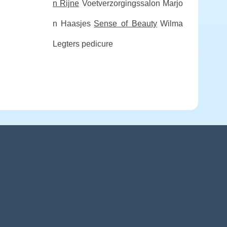
n Rijne
Voetverzorgingssalon Marjo
n Haasjes
Sense of Beauty
Wilma
Legters pedicure