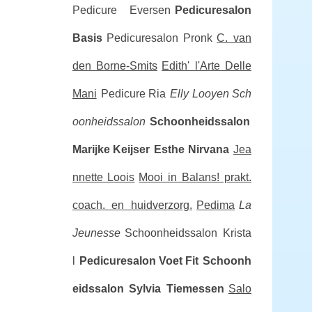
Pedicure Eversen
Pedicuresalon
Basis
Pedicuresalon Pronk
C. van
den Borne-Smits
Edith' l'Arte Delle
Mani
Pedicure Ria
Elly Looyen Sch
oonheidssalon
Schoonheidssalon
Marijke Keijser
Esthe Nirvana
Jea
nnette Loois
Mooi in Balans! prakt.
coach. en huidverzorg.
Pedima
La
Jeunesse
Schoonheidssalon Krista
l
Pedicuresalon Voet Fit
Schoonh
eidssalon Sylvia Tiemessen
Salo