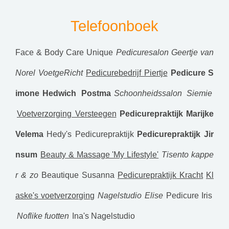
Telefoonboek
Face & Body Care Unique
Pedicuresalon Geertje van
Norel
VoetgeRicht
Pedicurebedrijf Piertje
Pedicure S
imone
Hedwich Postma
Schoonheidssalon Siemie
Voetverzorging Versteegen
Pedicurepraktijk Marijke
Velema
Hedy's Pedicurepraktijk
Pedicurepraktijk Jir
nsum
Beauty & Massage 'My Lifestyle'
Tisento kappe
r & zo
Beautique Susanna
Pedicurepraktijk Kracht
Kl
aske's voetverzorging
Nagelstudio Elise
Pedicure Iris
Noflike fuotten
Ina's Nagelstudio