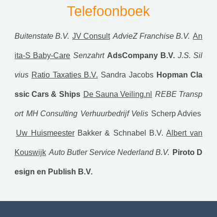
Telefoonboek
Buitenstate B.V.
JV Consult
AdvieZ Franchise B.V.
An
ita-S Baby-Care
Senzahrt
AdsCompany B.V.
J.S. Sil
vius
Ratio Taxaties B.V.
Sandra Jacobs
Hopman Cla
ssic Cars & Ships
De Sauna Veiling.nl
REBE Transp
ort
MH Consulting
Verhuurbedrijf Velis
Scherp Advies
Uw Huismeester
Bakker & Schnabel B.V.
Albert van
Kouswijk
Auto Butler Service Nederland B.V.
Piroto D
esign en Publish B.V.