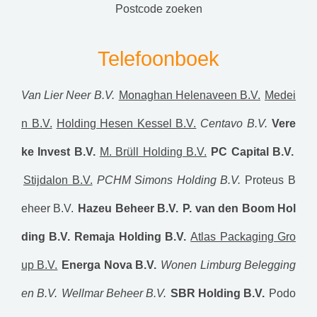
postcode zoeken
Telefoonboek
Van Lier Neer B.V.
Monaghan Helenaveen B.V.
Medei
n B.V.
Holding Hesen Kessel B.V.
Centavo B.V.
Vere
ke Invest B.V.
M. Brüll Holding B.V.
PC Capital B.V.
Stijdalon B.V.
PCHM Simons Holding B.V.
Proteus B
eheer B.V.
Hazeu Beheer B.V.
P. van den Boom Hol
ding B.V.
Remaja Holding B.V.
Atlas Packaging Gro
up B.V.
Energa Nova B.V.
Wonen Limburg Belegging
en B.V.
Wellmar Beheer B.V.
SBR Holding B.V.
Podo