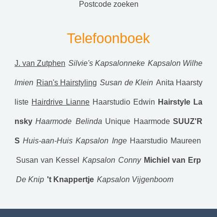
postcode zoeken
Telefoonboek
J. van Zutphen
Silvie's Kapsalonneke
Kapsalon Wilhe
lmien
Rian's Hairstyling
Susan de Klein
Anita Haarsty
liste
Hairdrive Lianne
Haarstudio Edwin
Hairstyle La
nsky
Haarmode Belinda
Unique Haarmode
SUUZ'R
S
Huis-aan-Huis Kapsalon Inge
Haarstudio Maureen
Susan van Kessel
Kapsalon Conny
Michiel van Erp
De Knip
't Knappertje
Kapsalon Vijgenboom