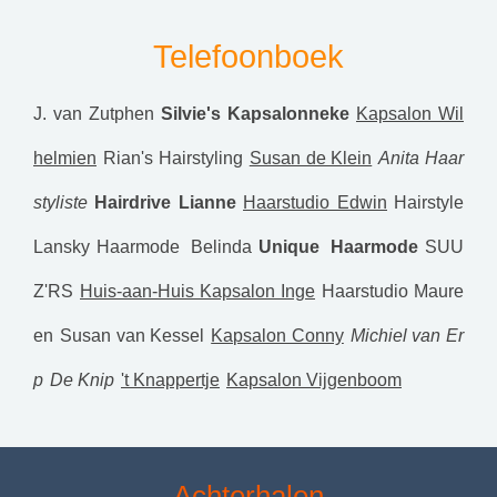
Telefoonboek
J. van Zutphen
Silvie's Kapsalonneke
Kapsalon Wil
helmien
Rian's Hairstyling
Susan de Klein
Anita Haar
styliste
Hairdrive Lianne
Haarstudio Edwin
Hairstyle
Lansky
Haarmode Belinda
Unique Haarmode
SUU
Z'RS
Huis-aan-Huis Kapsalon Inge
Haarstudio Maure
en
Susan van Kessel
Kapsalon Conny
Michiel van Er
p
De Knip
't Knappertje
Kapsalon Vijgenboom
Achterhalen