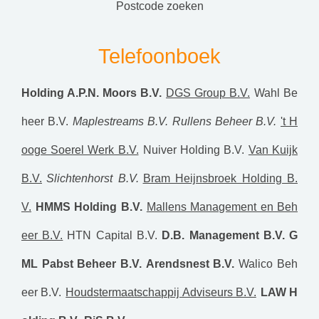
postcode zoeken
Telefoonboek
Holding A.P.N. Moors B.V.
DGS Group B.V.
Wahl Be
heer B.V.
Maplestreams B.V.
Rullens Beheer B.V.
't H
ooge Soerel Werk B.V.
Nuiver Holding B.V.
Van Kuijk
B.V.
Slichtenhorst B.V.
Bram Heijnsbroek Holding B.
V.
HMMS Holding B.V.
Mallens Management en Beh
eer B.V.
HTN Capital B.V.
D.B. Management B.V.
G
ML Pabst Beheer B.V.
Arendsnest B.V.
Walico Beh
eer B.V.
Houdstermaatschappij Adviseurs B.V.
LAW H