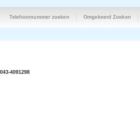
Telefoonnummer zoeken
Omgekeerd Zoeken
043-4091298