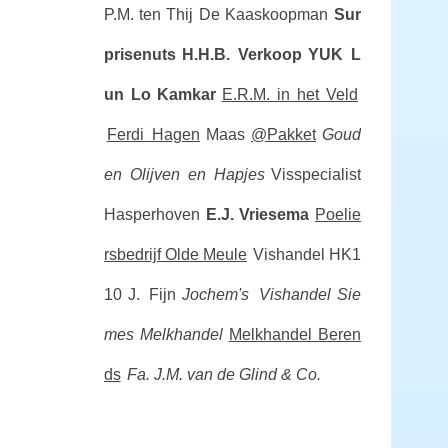
P.M. ten Thij
De Kaaskoopman
Sur
prisenuts
H.H.B. Verkoop
YUK L
un Lo
Kamkar
E.R.M. in het Veld
Ferdi Hagen
Maas
@Pakket
Goud
en Olijven en Hapjes
Visspecialist
Hasperhoven
E.J. Vriesema
Poelie
rsbedrijf Olde Meule
Vishandel HK1
10
J. Fijn
Jochem's Vishandel
Sie
mes Melkhandel
Melkhandel Beren
ds
Fa. J.M. van de Glind & Co.